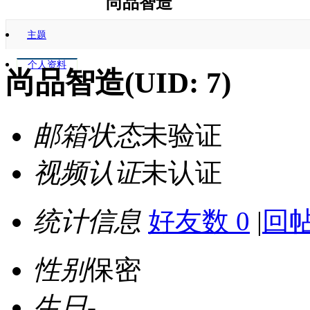
尚品智造
http://www.spzzo.com/?7
主题
个人资料
尚品智造
(UID: 7)
邮箱状态
未验证
视频认证
未认证
统计信息
好友数 0
|
回帖
性别
保密
生日
-