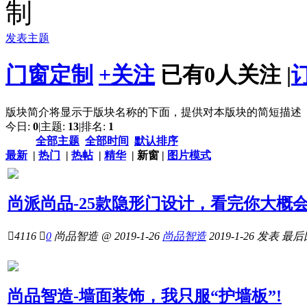
发表主题
门窗定制
+关注
已有
0
人关注
|
版块简介将显示于版块名称的下面，提供对本版块的简短描述
今日:
0
|
主题:
13
|
排名:
1
全部主题
全部时间
默认排序
最新
|
热门
|
热帖
|
精华
|
新窗
|
图片模式
尚派尚品-25款隐形门设计，看完你大概

4116

0
尚品智造
@ 2019-1-26
尚品智造
2019-1-26
发表
最后
尚品智造-墙面装饰，我只服“护墙板”!